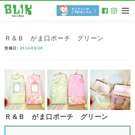
コ
ン
メニュー
テ
ン
ツ
へ
Ｒ＆Ｂ がま口ポーチ グリーン
ス
キ
投稿日:
2014/08/28
ッ
プ
Ｒ＆Ｂ がま口ポーチ グリーン