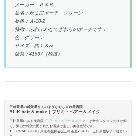
メーカー：Ｒ＆Ｂ
品名：がま口ポーチ グリーン
品番：Ａ-10-2
特徴：ふわふわなてざわりのポーチです！
色：グリーン
サイズ：約１８㎝
価格：¥1667（税抜）
三軒茶屋の雑貨屋さんのようなおしゃれ美容院
BLIK hair & make｜ブリキ・ヘアー＆メイク
三軒茶屋にある美容院「
ブリキ・ヘアー＆メイク
」は女性スタッフだけが働
く、沢山の雑貨に囲まれたお洒落で楽しい美容空間です。
TEL 03-3413-9366｜東京都世田谷区三軒茶屋2-34-12｜三軒茶屋駅より徒歩15