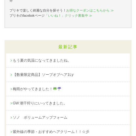
分
ブリキで楽しく綺麗な自分を探そう！
お得なクーポンはこちらから ≫
ブリキのfacebokページ
「いいね！」クリック募集中 ≫
最新記事
もう夏の気温になってきましたね。
【数量限定商品】ソープオブヘア1Ly
梅雨がやってきました！
GW 潮干狩りにいってきました。
ソノ ボリュームアップフォーム
紫外線の季節・おすすめヘアクリーム！！☆彡