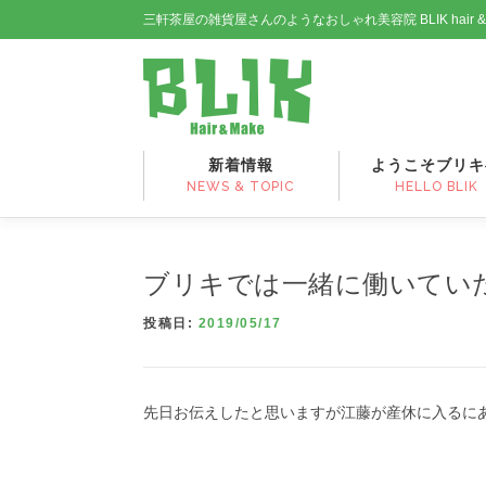
コ
三軒茶屋の雑貨屋さんのようなおしゃれ美容院 BLIK hair 
ン
テ
ン
ツ
へ
ス
新着情報
ようこそブリキ
キ
NEWS & TOPIC
HELLO BLIK
ッ
プ
ブリキでは一緒に働いてい
投稿日:
2019/05/17
先日お伝えしたと思いますが江藤が産休に入るに