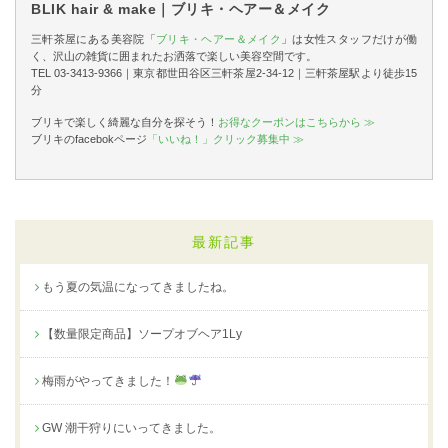
BLIK hair & make｜ブリキ・ヘアー＆メイク
三軒茶屋にある美容院「
ブリキ・ヘアー＆メイク
」は女性スタッフだけが働
く、沢山の雑貨に囲まれたお洒落で楽しい美容空間です。
TEL 03-3413-9366｜東京都世田谷区三軒茶屋2-34-12｜三軒茶屋駅より徒歩15
分
ブリキで楽しく綺麗な自分を探そう！
お得なクーポンはこちらから ≫
ブリキのfacebokページ
「いいね！」クリック募集中 ≫
最新記事
もう夏の気温になってきましたね。
【数量限定商品】ソープオブヘア1Ly
梅雨がやってきました！
GW 潮干狩りにいってきました。