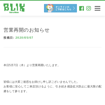
コ
ン
メニュー
テ
ン
ツ
へ
営業再開のお知らせ
ス
キ
投稿日:
2020/05/07
ッ
プ
本日5月7日（木）より営業再開いたします。
皆様には大変ご迷惑をお掛けし申し訳ございませんでした。
お客様に安心してご来店頂けるように、引き続き感染拡大防止に最大限の配
慮をして参ります。