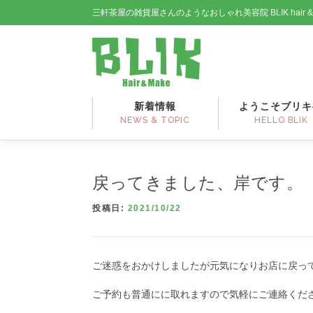
コ
三軒茶屋の雑貨屋さんのようなおしゃれ美容院 BLIK hair 
ン
テ
ン
ツ
へ
ス
新着情報
ようこそブリキ
キ
NEWS & TOPIC
HELLO BLIK
ッ
プ
戻ってきました、岸です。
投稿日:
2021/10/22
ご迷惑をおかけしましたが元気になりお店に戻っ
ご予約も普通にに取れますので気軽にご連絡くだ