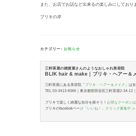
また、お店でお話など出来るの楽しみにしており
ブリキの岸
カテゴリー:
お知らせ
三軒茶屋の雑貨屋さんのようなおしゃれ美容院
BLIK hair & make｜ブリキ・ヘアー
三軒茶屋にある美容院「
ブリキ・ヘアー＆メイク
」は女
TEL 03-3413-9366｜東京都世田谷区三軒茶屋2-34-
ブリキで楽しく綺麗な自分を探そう！
お得なクーポンは
ブリキのfacebokページ
「いいね！」クリック募集中 ≫