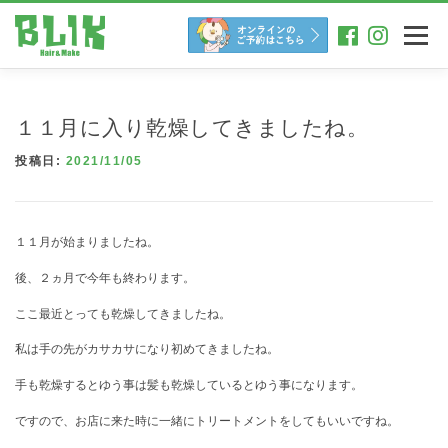
コ
ン
メニュー
テ
ン
ツ
へ
１１月に入り乾燥してきましたね。
ス
キ
投稿日:
2021/11/05
ッ
プ
１１月が始まりましたね。
後、２ヵ月で今年も終わります。
ここ最近とっても乾燥してきましたね。
私は手の先がカサカサになり初めてきましたね。
手も乾燥するとゆう事は髪も乾燥しているとゆう事になります。
ですので、お店に来た時に一緒にトリートメントをしてもいいですね。