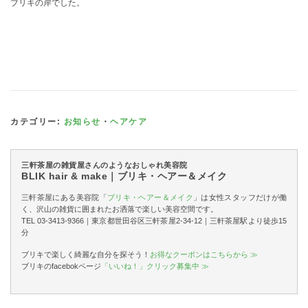
ブリキの岸でした。
カテゴリー:
お知らせ
・
ヘアケア
三軒茶屋の雑貨屋さんのようなおしゃれ美容院
BLIK hair & make｜ブリキ・ヘアー＆メイク
三軒茶屋にある美容院「
ブリキ・ヘアー＆メイク
」は女性スタッフだけが働
く、沢山の雑貨に囲まれたお洒落で楽しい美容空間です。
TEL 03-3413-9366｜東京都世田谷区三軒茶屋2-34-12｜三軒茶屋駅より徒歩15
分
ブリキで楽しく綺麗な自分を探そう！
お得なクーポンはこちらから ≫
ブリキのfacebokページ
「いいね！」クリック募集中 ≫