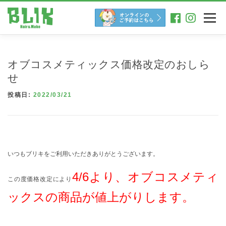
コ
ン
メニュー
テ
ン
ツ
へ
オブコスメティックス価格改定のおしら
ス
キ
せ
ッ
投稿日:
2022/03/21
プ
いつもブリキをご利用いただきありがとうございます。
4/6より、オブコスメティ
この度価格改定により
ックスの商品が値上がりします。