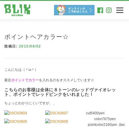
コ
ン
メニュー
テ
ン
ツ
へ
ポイントヘアカラー☆
ス
キ
投稿日:
2015/08/02
ッ
プ
こんにちは（＾ω＾）
最近
ポイントでカラー
を入れるのをオススメしています☆
こちらのお客様は全体に８トーンのレッドヴァイオレッ
ト、ポイントでレッドピンクをいれました！
ちょっとわかりにくいですが、、
cut5400yen
color7875yen
pointcolor2160yen (tax