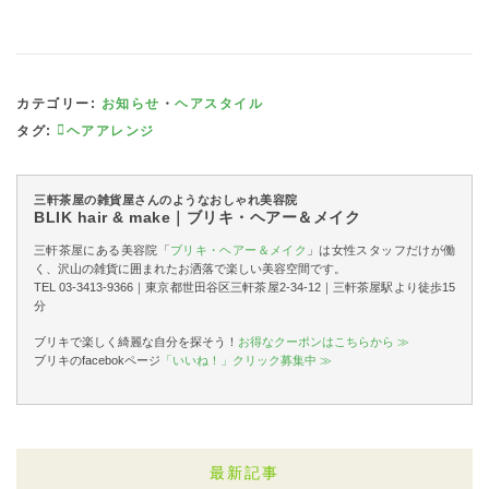
カテゴリー:
お知らせ
・
ヘアスタイル
タグ:
ヘアアレンジ
三軒茶屋の雑貨屋さんのようなおしゃれ美容院
BLIK hair & make｜ブリキ・ヘアー＆メイク
三軒茶屋にある美容院「
ブリキ・ヘアー＆メイク
」は女性スタッフだけが働
く、沢山の雑貨に囲まれたお洒落で楽しい美容空間です。
TEL 03-3413-9366｜東京都世田谷区三軒茶屋2-34-12｜三軒茶屋駅より徒歩15
分
ブリキで楽しく綺麗な自分を探そう！
お得なクーポンはこちらから ≫
ブリキのfacebokページ
「いいね！」クリック募集中 ≫
最新記事