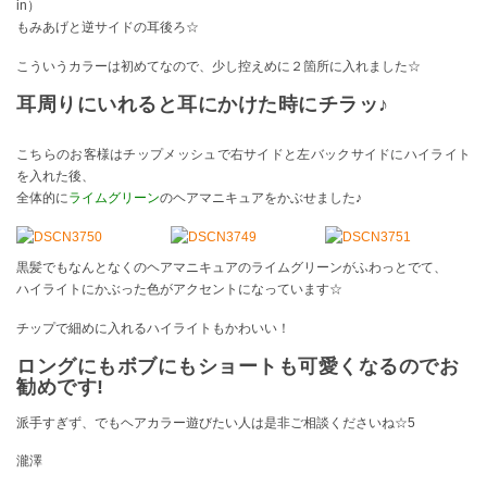
in）
もみあげと逆サイドの耳後ろ☆
こういうカラーは初めてなので、少し控えめに２箇所に入れました☆
耳周りにいれると耳にかけた時にチラッ♪
こちらのお客様はチップメッシュで右サイドと左バックサイドにハイライト
を入れた後、
全体的に
ライムグリーン
のヘアマニキュアをかぶせました♪
黒髪でもなんとなくのヘアマニキュアのライムグリーンがふわっとでて、
ハイライトにかぶった色がアクセントになっています☆
チップで細めに入れるハイライトもかわいい！
ロングにもボブにもショートも可愛くなるのでお
勧めです!
派手すぎず、でもヘアカラー遊びたい人は是非ご相談くださいね☆5
瀧澤