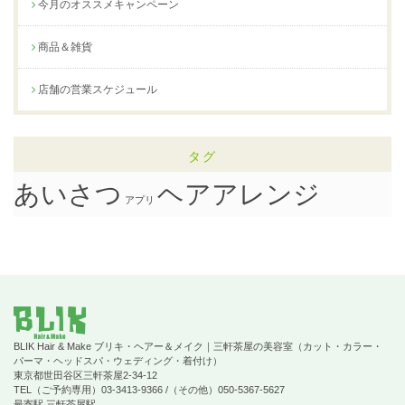
今月のオススメキャンペーン
商品＆雑貨
店舗の営業スケジュール
タグ
ヘアアレンジ
あいさつ
アプリ
BLIK Hair & Make ブリキ・ヘアー＆メイク｜三軒茶屋の美容室（カット・カラー・
パーマ・ヘッドスパ・ウェディング・着付け）
東京都世田谷区三軒茶屋2-34-12
TEL（ご予約専用）03-3413-9366 /（その他）050-5367-5627
最寄駅 三軒茶屋駅