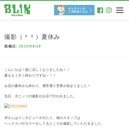
コ
ン
メニュー
テ
ン
ツ
へ
撮影（＾＾）夏休み
ス
キ
投稿日:
2015/08/29
ッ
プ
こんにちは！急に涼しくなりましたね！！
夏ももうすぐ終わりですね～！！
お店の夏休みも終わり、通常通り営業が始まりました！
先日、ポニッツの撮影がお店で行われました。
岸さんはインタビューされたり、他のスタッフは
ヘッドスパやカラーをしてるところを撮影していただきました。