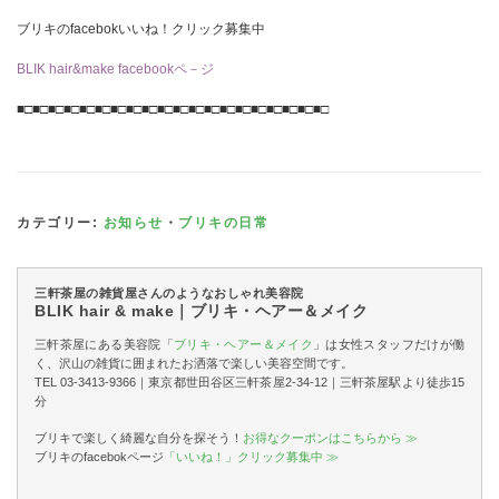
ブリキのfacebokいいね！クリック募集中
BLIK hair&make facebookペ－ジ
■□■□■□■□■□■□■□■□■□■□■□■□■□■□■□■□■□■□■□■□
カテゴリー:
お知らせ
・
ブリキの日常
三軒茶屋の雑貨屋さんのようなおしゃれ美容院
BLIK hair & make｜ブリキ・ヘアー＆メイク
三軒茶屋にある美容院「
ブリキ・ヘアー＆メイク
」は女性スタッフだけが働
く、沢山の雑貨に囲まれたお洒落で楽しい美容空間です。
TEL 03-3413-9366｜東京都世田谷区三軒茶屋2-34-12｜三軒茶屋駅より徒歩15
分
ブリキで楽しく綺麗な自分を探そう！
お得なクーポンはこちらから ≫
ブリキのfacebokページ
「いいね！」クリック募集中 ≫