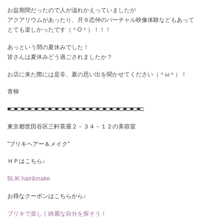
お盆期間だったので人が溢れかえっていましたが
アクアリウムがあったり、月９恋仲のバーチャル映像体験などもあって
とても楽しかったです（＾O＾）！！！
あっという間の夏休みでした！
皆さんは夏休みどう過ごされましたか？
お店に来た際には是非、夏の思い出を聞かせてください（＾ω＾）！
青柳
■□■□■□■□■□■□■□■□■□■□■□■□■□■□■□■□■□■□■□■□
東京都世田谷区三軒茶屋２－３４－１２の美容室
”ブリキヘアー＆メイク”
ＨＰはこちら↓
BLIK hair&make
お得なクーポンはこちらから↓
ブリキで楽しく綺麗な自分を探そう！