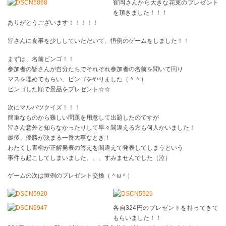
寉岡さんから大きな花束のプレゼント
を頂きました！！！
ありがとうございます！！！！！
皆さんに食事を少ししていただいて、恒例のゲームをしました！！
まずは、名前ビンゴ！！
参加者の皆さんが自分たちでそれぞれ参加者の名前を聞いて回り
マスを埋めてもらい、ビンゴをやりました（＾＾）
ビンゴした順で景品をプレゼント☆☆
次にマルバツクイズ！！！
簡単なものから難しい問題を用意して出題したのですが
皆さん意外と知らなかったりして早々間違える方も何人かいました！
最後、優勝が決まる一番大事なとき！
わたくし青柳が正解発表の答えを間違えて発表してしまうという
事件も起こしてしまいました、、、すみませんでした（泣）
ゲームの次は恒例のプレゼント交換（＾ω＾）
各自324円のプレゼントを持ってきて
もらいました！！