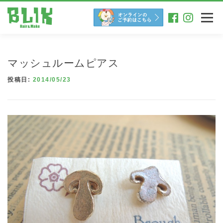
コ
ン
メニュー
テ
ン
ツ
へ
マッシュルームピアス
ス
キ
投稿日:
2014/05/23
ッ
プ