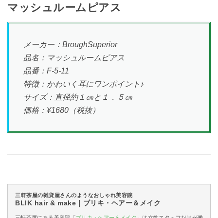
マッシュルームピアス
メーカー：BroughSuperior
品名：マッシュルームピアス
品番：F-5-11
特徴：かわいく耳にワンポイント♪
サイズ：直径約１㎝と１．５㎝
価格：¥1680（税抜）
三軒茶屋の雑貨屋さんのようなおしゃれ美容院
BLIK hair & make｜ブリキ・ヘアー＆メイク
三軒茶屋にある美容院「
ブリキ・ヘアー＆メイク
」は女性スタッフだけが働