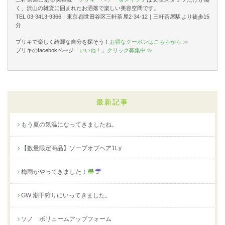
く、沢山の雑貨に囲まれたお洒落で楽しい美容空間です。
TEL 03-3413-9366｜東京都世田谷区三軒茶屋2-34-12｜三軒茶屋駅より徒歩15
分
ブリキで楽しく綺麗な自分を探そう！
お得なクーポンはこちらから ≫
ブリキのfacebokページ
「いいね！」クリック募集中 ≫
最新記事
もう夏の気温になってきましたね。
【数量限定商品】ソープオブヘア1Ly
梅雨がやってきました！
GW 潮干狩りにいってきました。
ソノ ボリュームアップフォーム