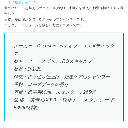
アミノ酸系シャンプー
髪のハリコシを与えるケライド®(補修)、地肌力を整える和漢洋植物エキス配
合した
頭皮、髪に潤いを与えるスキャルプシャンプーです。
ハリコシ、ボリュームが欲しい方にオススメです。
メーカー：Of cosmetics｜オブ・コスメティック
ス
品名：ソープオブヘア1ROスキャルプ
品番：D-1-20
特徴：さっぱり仕上げ 頭皮ケア用シャンプー
香料：ローズブーケの香り
容量：携帯用60ml スタンダード265ml
価格：携帯用¥900（税抜） スタンダード
¥3800(税抜)