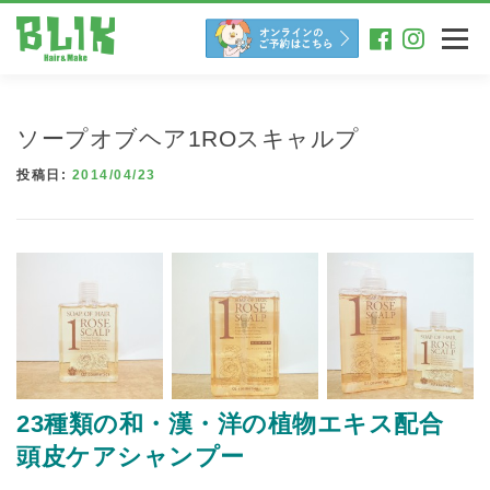
コ
ン
メニュー
テ
ン
ツ
へ
ソープオブヘア1ROスキャルプ
ス
キ
投稿日:
2014/04/23
ッ
プ
23種類の和・漢・洋の植物エキス配合
頭皮ケアシャンプー