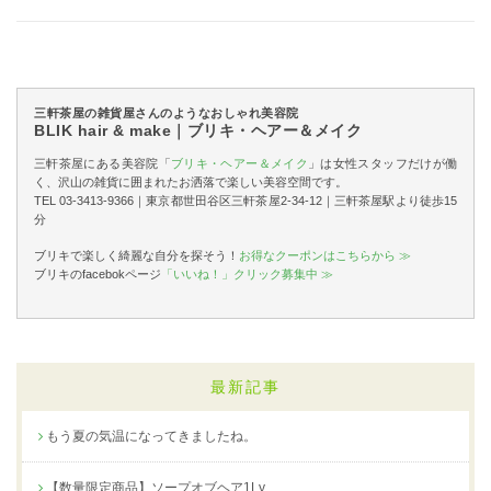
三軒茶屋の雑貨屋さんのようなおしゃれ美容院
BLIK hair & make｜ブリキ・ヘアー＆メイク
三軒茶屋にある美容院「
ブリキ・ヘアー＆メイク
」は女性スタッフだけが働
く、沢山の雑貨に囲まれたお洒落で楽しい美容空間です。
TEL 03-3413-9366｜東京都世田谷区三軒茶屋2-34-12｜三軒茶屋駅より徒歩15
分
ブリキで楽しく綺麗な自分を探そう！
お得なクーポンはこちらから ≫
ブリキのfacebokページ
「いいね！」クリック募集中 ≫
最新記事
もう夏の気温になってきましたね。
【数量限定商品】ソープオブヘア1Ly