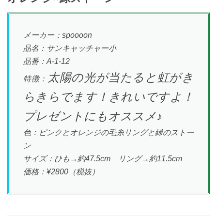
メーカー：spoooon
品名：サンキャッチャー小
品番：A-1-12
太陽の光が当たると虹がき
特徴：
らきらでます！きれいですよ！
プレゼントにもオススメ♪
色：ピンクとオレンジの毛糸リングと緑のストー
ン
サイズ：ひも→約47.5cm リング→約11.5cm
価格：¥2800（税抜）