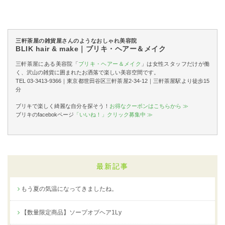
三軒茶屋の雑貨屋さんのようなおしゃれ美容院
BLIK hair & make｜ブリキ・ヘアー＆メイク
三軒茶屋にある美容院「
ブリキ・ヘアー＆メイク
」は女性スタッフだけが働
く、沢山の雑貨に囲まれたお洒落で楽しい美容空間です。
TEL 03-3413-9366｜東京都世田谷区三軒茶屋2-34-12｜三軒茶屋駅より徒歩15
分
ブリキで楽しく綺麗な自分を探そう！
お得なクーポンはこちらから ≫
ブリキのfacebokページ
「いいね！」クリック募集中 ≫
最新記事
もう夏の気温になってきましたね。
【数量限定商品】ソープオブヘア1Ly