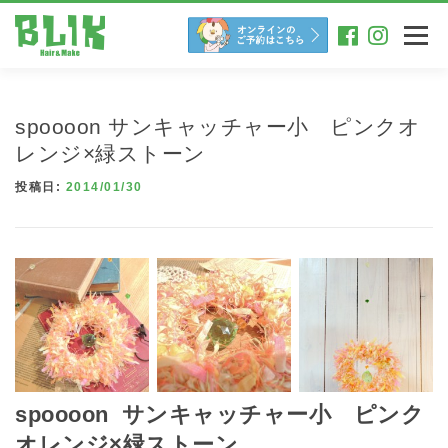
コ
ン
メニュー
テ
ン
ツ
へ
spoooon サンキャッチャー小 ピンクオ
ス
キ
レンジ×緑ストーン
ッ
投稿日:
2014/01/30
プ
spoooon サンキャッチャー小 ピンク
オレンジ×緑ストーン