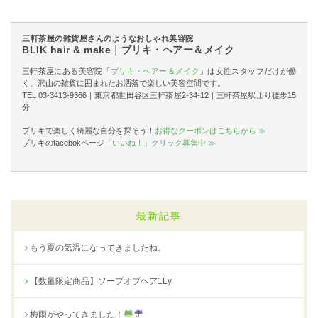
三軒茶屋の雑貨屋さんのようなおしゃれ美容院
BLIK hair & make｜ブリキ・ヘアー＆メイク
三軒茶屋にある美容院「
ブリキ・ヘアー＆メイク
」は女性スタッフだけが働
く、沢山の雑貨に囲まれたお洒落で楽しい美容空間です。
TEL 03-3413-9366｜東京都世田谷区三軒茶屋2-34-12｜三軒茶屋駅より徒歩15
分
ブリキで楽しく綺麗な自分を探そう！
お得なクーポンはこちらから ≫
ブリキのfacebokページ
「いいね！」クリック募集中 ≫
最新記事
もう夏の気温になってきましたね。
【数量限定商品】ソープオブヘア1Ly
梅雨がやってきました！