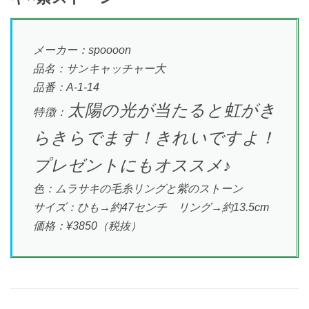
メーカー：spoooon
品名：サンキャッチャー大
品番：A-1-14
太陽の光が当たると虹がき
特徴：
らきらでます！きれいですよ！
プレゼントにもオススメ♪
色：ムラサキの毛糸リングと紫のストーン
サイズ：ひも→約47センチ リング→約13.5cm
価格：¥3850（税抜）