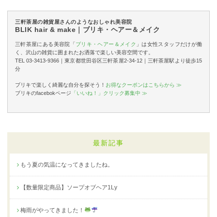
三軒茶屋の雑貨屋さんのようなおしゃれ美容院
BLIK hair & make｜ブリキ・ヘアー＆メイク
三軒茶屋にある美容院「
ブリキ・ヘアー＆メイク
」は女性スタッフだけが働
く、沢山の雑貨に囲まれたお洒落で楽しい美容空間です。
TEL 03-3413-9366｜東京都世田谷区三軒茶屋2-34-12｜三軒茶屋駅より徒歩15
分
ブリキで楽しく綺麗な自分を探そう！
お得なクーポンはこちらから ≫
ブリキのfacebokページ
「いいね！」クリック募集中 ≫
最新記事
もう夏の気温になってきましたね。
【数量限定商品】ソープオブヘア1Ly
梅雨がやってきました！