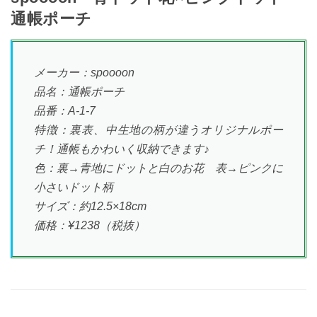
通帳ポーチ
メーカー：spoooon
品名：通帳ポーチ
品番：A-1-7
特徴：裏表、中生地の柄が違うオリジナルポー
チ！通帳もかわいく収納できます♪
色：裏→青地にドットと白のお花 表→ピンクに
小さいドット柄
サイズ：約12.5×18cm
価格：¥1238（税抜）