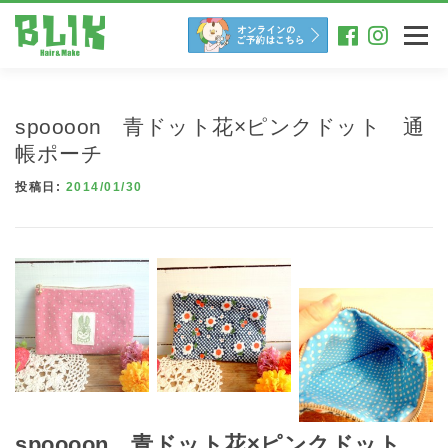
コ
ン
メニュー
テ
ン
ツ
へ
spoooon 青ドット花×ピンクドット 通
ス
キ
帳ポーチ
ッ
投稿日:
2014/01/30
プ
spoooon 青ドット花×ピンクドット