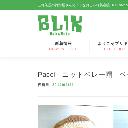
コ
三軒茶屋の雑貨屋さんのようなおしゃれ美容院 BLIK hair 
ン
テ
ン
ツ
へ
ス
新着情報
ようこそブリキ
キ
NEWS & TOPIC
HELLO BLIK
ッ
プ
Pacci ニットベレー帽 
投稿日:
2014/01/31