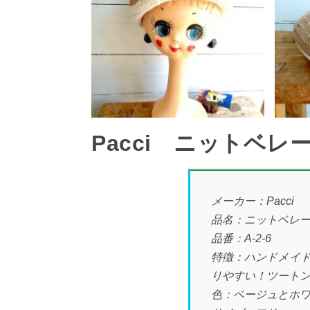
Pacci ニットベ
メーカー：Pacci
品名：ニットベレ
品番：A-2-6
特徴：ハンドメイ
りやすい！ツートン
色：ベージュとホ