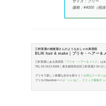
サイズ：フリー
価格：¥4000（税
三軒茶屋の雑貨屋さんのようなおしゃれ美容院
BLIK hair & make｜ブリキ・ヘアー
三軒茶屋にある美容院「
ブリキ・ヘアー＆メイク
」は女
TEL 03-3413-9366｜東京都世田谷区三軒茶屋2-34-
ブリキで楽しく綺麗な自分を探そう！
お得なクーポンは
ブリキのfacebokページ
「いいね！」クリック募集中 ≫