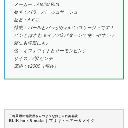
メーカー：Atelier Rita
品名：バラ パールコサージュ
品番：A-6-2
特徴：パールとバラがかわいいコサージュです！
ピンとはさむタイプの2パターンで使いやすい ♪
髪にも洋服にも♪
色：オフホワイトとサーモンピンク
サイズ：約7センチ
価格：¥2000（税抜）
三軒茶屋の雑貨屋さんのようなおしゃれ美容院
BLIK hair & make｜ブリキ・ヘアー＆メイク