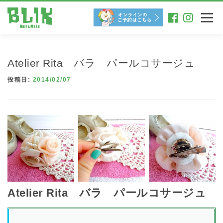
コ
ン
メニュー
テ
ン
ツ
へ
Atelier Rita バラ パールコサージュ
ス
キ
投稿日:
2014/02/07
ッ
プ
Atelier Rita バラ パールコサージュ