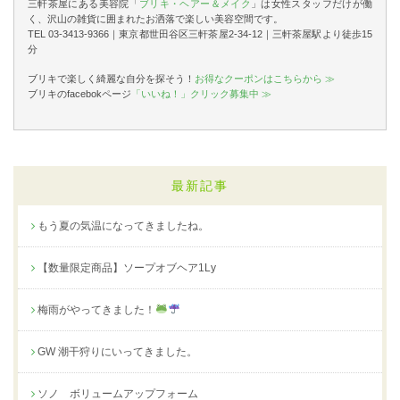
三軒茶屋にある美容院「
ブリキ・ヘアー＆メイク
」は女性スタッフだけが働
く、沢山の雑貨に囲まれたお洒落で楽しい美容空間です。
TEL 03-3413-9366｜東京都世田谷区三軒茶屋2-34-12｜三軒茶屋駅より徒歩15
分
ブリキで楽しく綺麗な自分を探そう！
お得なクーポンはこちらから ≫
ブリキのfacebokページ
「いいね！」クリック募集中 ≫
最新記事
もう夏の気温になってきましたね。
【数量限定商品】ソープオブヘア1Ly
梅雨がやってきました！
GW 潮干狩りにいってきました。
ソノ ボリュームアップフォーム