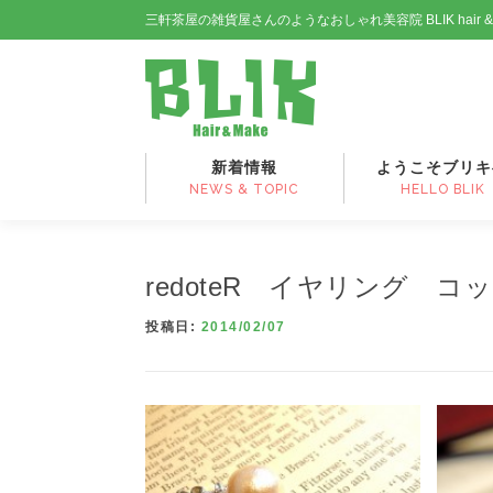
コ
三軒茶屋の雑貨屋さんのようなおしゃれ美容院 BLIK hair 
ン
テ
ン
ツ
へ
ス
新着情報
ようこそブリキ
キ
NEWS & TOPIC
HELLO BLIK
ッ
プ
redoteR イヤリング 
投稿日:
2014/02/07