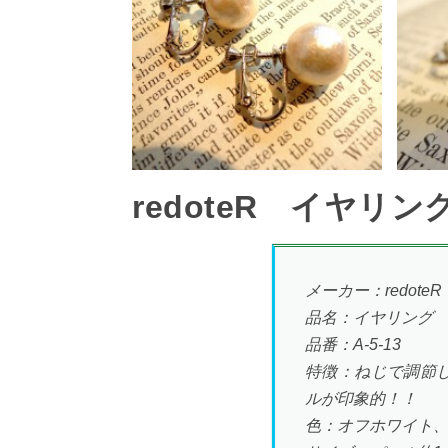
redoteR イヤ
メーカー：redoteR
品名：イヤリング
品番：A-5-13
特徴：ねじで調節
ルが印象的！！
色：オフホワイト