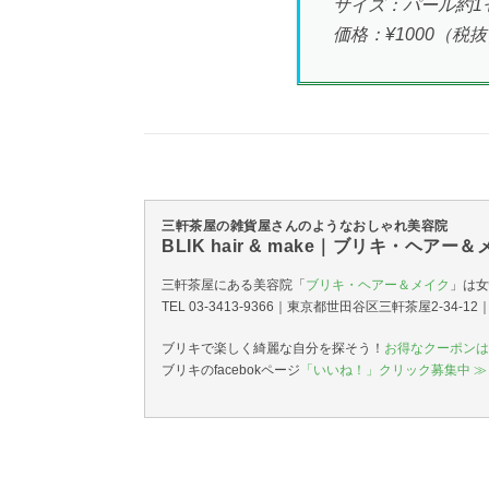
サイズ：パール約1
価格：¥1000（税
三軒茶屋の雑貨屋さんのようなおしゃれ美容院
BLIK hair & make｜ブリキ・ヘアー
三軒茶屋にある美容院「
ブリキ・ヘアー＆メイク
」は女
TEL 03-3413-9366｜東京都世田谷区三軒茶屋2-34-
ブリキで楽しく綺麗な自分を探そう！
お得なクーポンは
ブリキのfacebokページ
「いいね！」クリック募集中 ≫