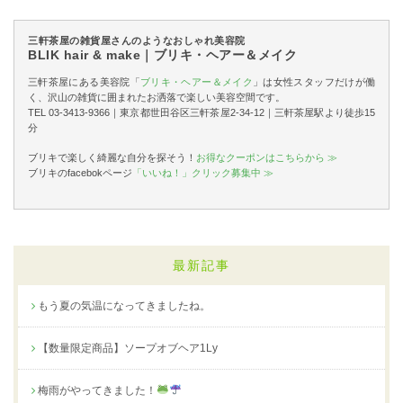
三軒茶屋の雑貨屋さんのようなおしゃれ美容院
BLIK hair & make｜ブリキ・ヘアー＆メイク
三軒茶屋にある美容院「
ブリキ・ヘアー＆メイク
」は女性スタッフだけが働
く、沢山の雑貨に囲まれたお洒落で楽しい美容空間です。
TEL 03-3413-9366｜東京都世田谷区三軒茶屋2-34-12｜三軒茶屋駅より徒歩15
分
ブリキで楽しく綺麗な自分を探そう！
お得なクーポンはこちらから ≫
ブリキのfacebokページ
「いいね！」クリック募集中 ≫
最新記事
もう夏の気温になってきましたね。
【数量限定商品】ソープオブヘア1Ly
梅雨がやってきました！