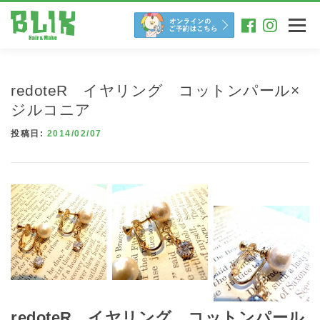
コ
ン
メニュー
テ
ン
ツ
へ
redoteR イヤリング コットンパール×
ス
キ
ジルコニア
ッ
投稿日:
2014/02/07
プ
redoteR イヤリング コットンパール