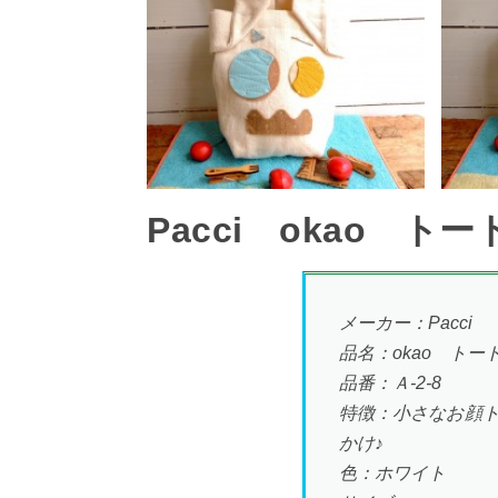
Pacci okao トー
メーカー：Pacci
品名：okao トー
品番：Ａ-2-8
特徴：小さなお顔
かけ♪
色：ホワイト