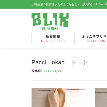
コ
三軒茶屋の雑貨屋さんのようなおしゃれ美容院 BLIK hair 
ン
テ
ン
ツ
へ
ス
新着情報
ようこそブリキ
キ
NEWS & TOPIC
HELLO BLIK
ッ
プ
Pacci okao トート
投稿日:
2014/06/25