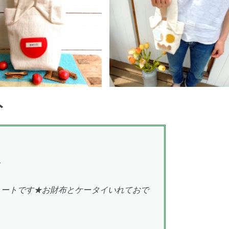
ト
ト
トートです★お財布とケータイいれておで