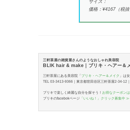
サイズ：
価格：¥4167（税
三軒茶屋の雑貨屋さんのようなおしゃれ美容院
BLIK hair & make｜ブリキ・ヘアー
三軒茶屋にある美容院「
ブリキ・ヘアー＆メイク
」は女
TEL 03-3413-9366｜東京都世田谷区三軒茶屋2-34-
ブリキで楽しく綺麗な自分を探そう！
お得なクーポンは
ブリキのfacebokページ
「いいね！」クリック募集中 ≫