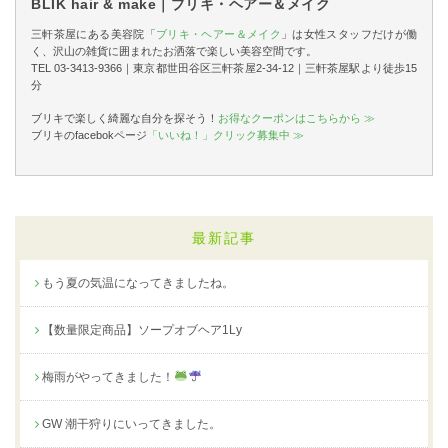
BLIK hair & make｜ブリキ・ヘアー＆メイク
三軒茶屋にある美容院「
ブリキ・ヘアー＆メイク
」は女性スタッフだけが働
く、沢山の雑貨に囲まれたお洒落で楽しい美容空間です。
TEL 03-3413-9366｜東京都世田谷区三軒茶屋2-34-12｜三軒茶屋駅より徒歩15
分
ブリキで楽しく綺麗な自分を探そう！
お得なクーポンはこちらから ≫
ブリキのfacebokページ
「いいね！」クリック募集中 ≫
最新記事
もう夏の気温になってきましたね。
【数量限定商品】ソープオブヘア1Ly
梅雨がやってきました！
GW 潮干狩りにいってきました。