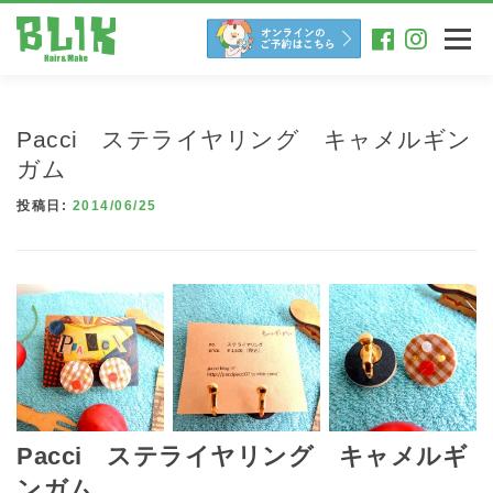
コ
ン
メニュー
テ
ン
ツ
へ
Pacci ステライヤリング キャメルギン
ス
キ
ガム
ッ
投稿日:
2014/06/25
プ
Pacci ステライヤリング キャメルギ
ンガム