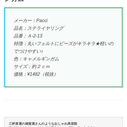
メーカー：Pacci
品名：ステライヤリング
品番：Ａ-2-13
特徴：丸いフェルトにビーズがキラキラ★軽いの
でつけやすい♪
色：キャメルギンガム
サイズ：約２ｃｍ
価格：¥1482（税抜）
三軒茶屋の雑貨屋さんのようなおしゃれ美容院