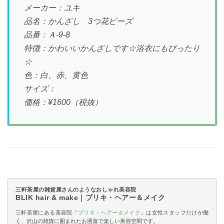
メーカー：ユキ
品名：かんざし 3つ花ビーズ
品番：Ａ-9-8
特徴：かわいいかんざしです☆浴衣にもぴったり
☆
色：白、赤、黄色
サイズ：
価格：¥1600（税抜）
三軒茶屋の雑貨屋さんのようなおしゃれ美容院
BLIK hair & make｜ブリキ・ヘアー＆メイク
三軒茶屋にある美容院「
ブリキ・ヘアー＆メイク
」は女性スタッフだけが働
く、沢山の雑貨に囲まれたお洒落で楽しい美容空間です。