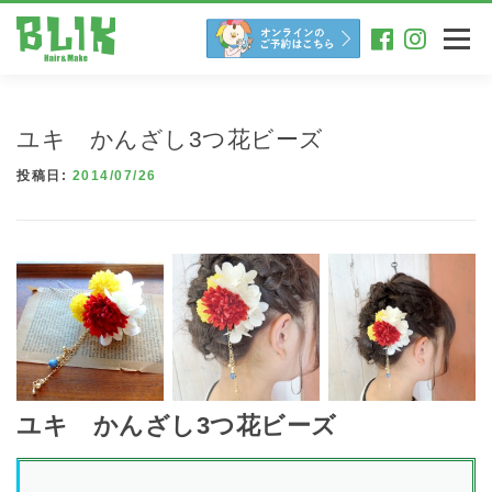
コ
ン
メニュー
テ
ン
ツ
へ
ユキ かんざし3つ花ビーズ
ス
キ
投稿日:
2014/07/26
ッ
プ
ユキ かんざし3つ花ビーズ