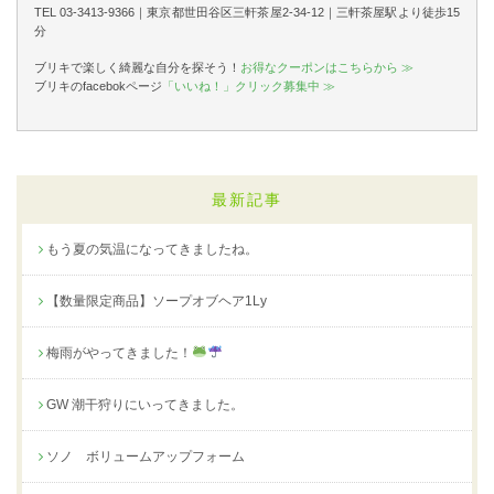
TEL 03-3413-9366｜東京都世田谷区三軒茶屋2-34-12｜三軒茶屋駅より徒歩15
分
ブリキで楽しく綺麗な自分を探そう！
お得なクーポンはこちらから ≫
ブリキのfacebokページ
「いいね！」クリック募集中 ≫
最新記事
もう夏の気温になってきましたね。
【数量限定商品】ソープオブヘア1Ly
梅雨がやってきました！
GW 潮干狩りにいってきました。
ソノ ボリュームアップフォーム