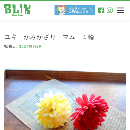
コ
ン
メニュー
テ
ン
ツ
へ
ユキ かみかざり マム １輪
ス
キ
投稿日:
2014/07/26
ッ
プ