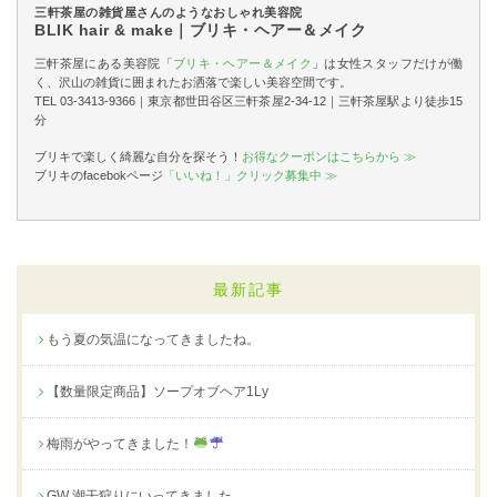
三軒茶屋の雑貨屋さんのようなおしゃれ美容院
BLIK hair & make｜ブリキ・ヘアー＆メイク
三軒茶屋にある美容院「
ブリキ・ヘアー＆メイク
」は女性スタッフだけが働
く、沢山の雑貨に囲まれたお洒落で楽しい美容空間です。
TEL 03-3413-9366｜東京都世田谷区三軒茶屋2-34-12｜三軒茶屋駅より徒歩15
分
ブリキで楽しく綺麗な自分を探そう！
お得なクーポンはこちらから ≫
ブリキのfacebokページ
「いいね！」クリック募集中 ≫
最新記事
もう夏の気温になってきましたね。
【数量限定商品】ソープオブヘア1Ly
梅雨がやってきました！
GW 潮干狩りにいってきました。