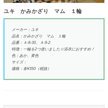
ユキ かみかざり マム １輪
メーカー：ユキ
品名：かみかざり マム １輪
品番：Ａ-8-30、Ａ-9-2
特徴：一輪を2つ使いました☆浴衣におすすめ！
色：あか、黄色
サイズ：
価格：各¥350（税抜）